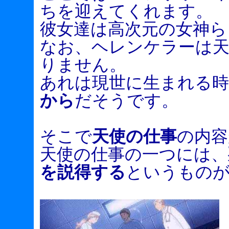
ちを迎えてくれます。
彼女達は高次元の女神ら
なお、ヘレンケラーは
りません。
あれは現世に生まれる
から
だそうです。
そこで
天使の仕事
の内容
天使の仕事の一つには、
を説得する
というもの