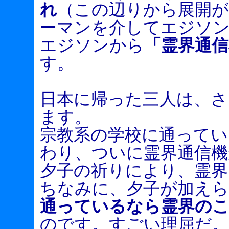
れ
（この辺りから展開
ーマンを介してエジソ
エジソンから
「霊界通信
す。
日本に帰った三人は、さ
ます。
宗教系の学校に通ってい
わり、ついに霊界通信機
夕子の祈りにより、霊界
ちなみに、夕子が加えら
通っているなら
霊界の
のです。すごい理屈だ。