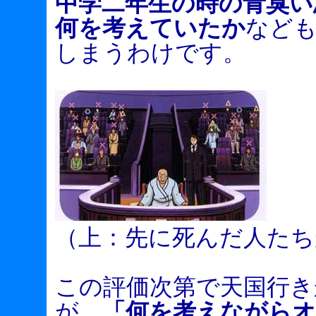
中学二年生の時の青臭い
何を考えていたか
など
しまうわけです。
（上：先に死んだ人たち
この評価次第で天国行き
が、
「何を考えながら